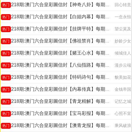
218期:澳门六合皇彩圖信封【神奇八卦】每期自动更新
回心转意
热门
218期:澳门六合皇彩圖信封【白姐内幕】每期自动更新
一念永恒
热门
218期:澳门六合皇彩圖信封【挂牌平特】每期自动更新
望尘莫及
热门
218期:澳门六合皇彩圖信封【佛祖禁肖】每期自动更新
妙龄少女
热门
218期:澳门六合皇彩圖信封【赌王心水】每期自动更新
倾城佳人
热门
218期:澳门六合皇彩圖信封【八仙指路】每期自动更新
漫步云端
热门
218期:澳门六合皇彩圖信封【特码诗句】每期自动更新
貌美如花
热门
218期:澳门六合皇彩圖信封【内幕传真】每期自动更新
金钱帝国
热门
218期:澳门六合皇彩圖信封【青龙精解】每期自动更新
记忆之城
热门
218期:澳门六合皇彩圖信封【宝马彩报】每期自动更新
心照不宣
热门
218期:澳门六合皇彩圖信封【澳青龙报】每期自动更新
乘风破浪
热门