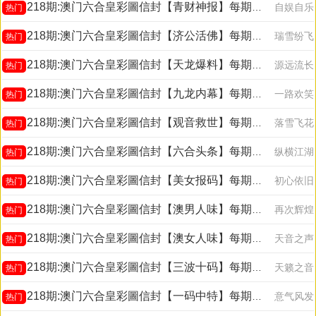
218期:澳门六合皇彩圖信封【青财神报】每期自动更新
自娱自乐
热门
218期:澳门六合皇彩圖信封【济公活佛】每期自动更新
瑞雪纷飞
热门
218期:澳门六合皇彩圖信封【天龙爆料】每期自动更新
源远流长
热门
218期:澳门六合皇彩圖信封【九龙内幕】每期自动更新
一路欢笑
热门
218期:澳门六合皇彩圖信封【观音救世】每期自动更新
落雪飞花
热门
218期:澳门六合皇彩圖信封【六合头条】每期自动更新
纵横江湖
热门
218期:澳门六合皇彩圖信封【美女报码】每期自动更新
初心依旧
热门
218期:澳门六合皇彩圖信封【澳男人味】每期自动更新
再次辉煌
热门
218期:澳门六合皇彩圖信封【澳女人味】每期自动更新
天音之声
热门
218期:澳门六合皇彩圖信封【三波十码】每期自动更新
天籁之音
热门
218期:澳门六合皇彩圖信封【一码中特】每期自动更新
意气风发
热门