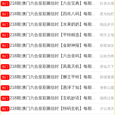
218期:澳门六合皇彩圖信封【六合宝典】每期自动更新
红杏出墙
热门
218期:澳门六合皇彩圖信封【四肖八码】每期自动更新
星光灿烂
热门
218期:澳门六合皇彩圖信封【水果奶奶】每期自动更新
细品岁月
热门
218期:澳门六合皇彩圖信封【平特精选】每期自动更新
明天立地
热门
218期:澳门六合皇彩圖信封【金财神报】每期自动更新
窈窕淑女
热门
218期:澳门六合皇彩圖信封【六合皇码】每期自动更新
以始为终
热门
218期:澳门六合皇彩圖信封【凤凰天机】每期自动更新
君临天下
热门
218期:澳门六合皇彩圖信封【狮王平特】每期自动更新
群雄逐鹿
热门
218期:澳门六合皇彩圖信封【惠泽了知】每期自动更新
海誓山盟
热门
218期:澳门六合皇彩圖信封【玄机妙语】每期自动更新
烟雨过客
热门
218期:澳门六合皇彩圖信封【特码玄机】每期自动更新
夕云满天
热门