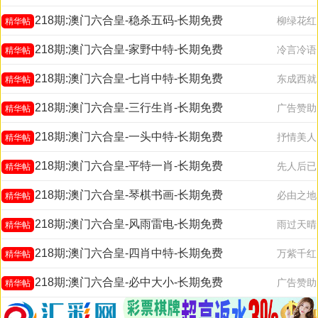
218期:澳门六合皇-稳杀五码-长期免费
柳绿花红
精华帖
218期:澳门六合皇-家野中特-长期免费
冷言冷语
精华帖
218期:澳门六合皇-七肖中特-长期免费
东成西就
精华帖
218期:澳门六合皇-三行生肖-长期免费
广告赞助
精华帖
218期:澳门六合皇-一头中特-长期免费
抒情美人
精华帖
218期:澳门六合皇-平特一肖-长期免费
先人后已
精华帖
218期:澳门六合皇-琴棋书画-长期免费
必由之地
精华帖
218期:澳门六合皇-风雨雷电-长期免费
雨过天晴
精华帖
218期:澳门六合皇-四肖中特-长期免费
万紫千红
精华帖
218期:澳门六合皇-必中大小-长期免费
广告赞助
精华帖