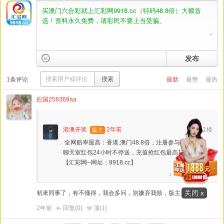
发布
搜索
1
条评论
最新
最赞
最热
彭国258369aa
港澳开奖
2年前
1楼
版主
全网赔率最高：香港.澳门48.8倍，
注册参与抢红包！
聊天室红包24小时不停送，
充值抢红包最高18888元
【汇彩网--网址：9918.cc】
回复
顶
关闭 x
初來同事了，有不懂得，我会多问，别嫌弃我烦，版主，谢谢
2年前
回复(0)
顶(
1
)