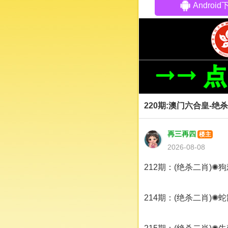
Android
220期:澳门六合皇-绝
再三再四
楼主
2026-08-08
212期：(绝杀二肖)✺
214期：(绝杀二肖)✺