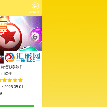
返回首页
民首选彩票软件
国产软件
2025.05.01
9
！