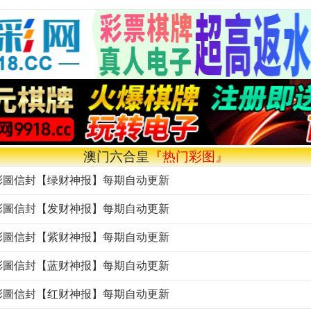
澳门六合皇
『热门彩图』
皇彩圖信封【绿财神报】每期自动更新
皇彩圖信封【发财神报】每期自动更新
皇彩圖信封【紫财神报】每期自动更新
皇彩圖信封【蓝财神报】每期自动更新
皇彩圖信封【红财神报】每期自动更新