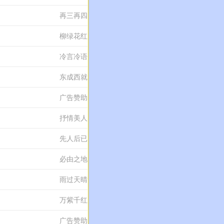
再三再四
柳绿花红
冷言冷语
东成西就
广告赞助
抒情美人
先人后已
必由之地
雨过天晴
万紫千红
广告赞助