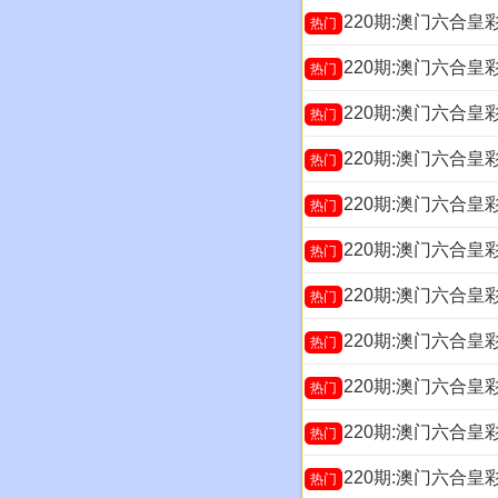
220期:澳门六合
热门
220期:澳门六合
热门
220期:澳门六合
热门
220期:澳门六合
热门
220期:澳门六合
热门
220期:澳门六合
热门
220期:澳门六合
热门
220期:澳门六合
热门
220期:澳门六合
热门
220期:澳门六合
热门
220期:澳门六合
热门