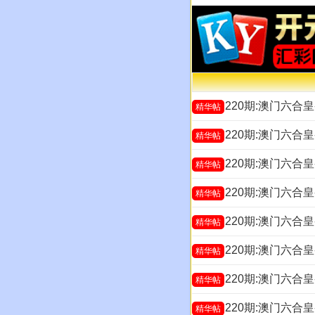
220期:澳门六合
精华帖
220期:澳门六合
精华帖
220期:澳门六合
精华帖
220期:澳门六合
精华帖
220期:澳门六合
精华帖
220期:澳门六合皇
精华帖
220期:澳门六合
精华帖
220期:澳门六合
精华帖