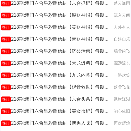
218期:澳门六合皇彩圖信封【六合抓码】每期自动更新
楚云潇雨
热门
218期:澳门六合皇彩圖信封【银财神报】每期自动更新
沉入云间
热门
218期:澳门六合皇彩圖信封【黄财神报】每期自动更新
人外有人
热门
218期:澳门六合皇彩圖信封【青财神报】每期自动更新
自娱自乐
热门
218期:澳门六合皇彩圖信封【济公活佛】每期自动更新
瑞雪纷飞
热门
218期:澳门六合皇彩圖信封【天龙爆料】每期自动更新
源远流长
热门
218期:澳门六合皇彩圖信封【九龙内幕】每期自动更新
一路欢笑
热门
218期:澳门六合皇彩圖信封【观音救世】每期自动更新
落雪飞花
热门
218期:澳门六合皇彩圖信封【六合头条】每期自动更新
纵横江湖
热门
218期:澳门六合皇彩圖信封【美女报码】每期自动更新
初心依旧
热门
218期:澳门六合皇彩圖信封【澳男人味】每期自动更新
再次辉煌
热门