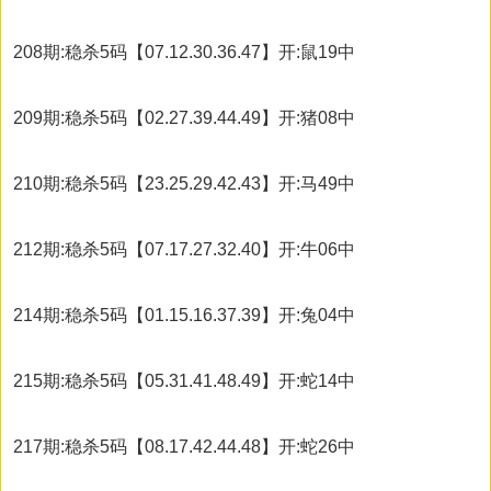
208期:稳杀5码【07.12.30.36.47】开:鼠19中
209期:稳杀5码【02.27.39.44.49】开:猪08中
210期:稳杀5码【23.25.29.42.43】开:马49中
212期:稳杀5码【07.17.27.32.40】开:牛06中
214期:稳杀5码【01.15.16.37.39】开:兔04中
215期:稳杀5码【05.31.41.48.49】开:蛇14中
217期:稳杀5码【08.17.42.44.48】开:蛇26中