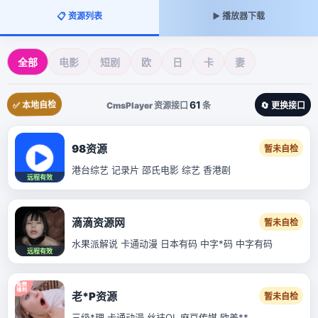
📋 资源列表
▶️ 播放器下载
全部
电影
短剧
欧
日
卡
妻
61
✅ 本地自检
CmsPlayer 资源接口
条
🔄 更换接口
98资源
暂未自检
港台综艺 记录片 邵氏电影 综艺 香港剧
远程有效
滴滴资源网
暂未自检
水果派解说 卡通动漫 日本有码 中字*码 中字有码
远程有效
老*P资源
暂未自检
三级*理 卡通动漫 丝袜OL 麻豆传媒 欧美**