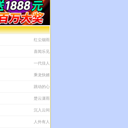
红尘烟雨
喜闻乐见
一代佳人
乘龙快婿
跳动的心
楚云潇雨
沉入云间
人外有人