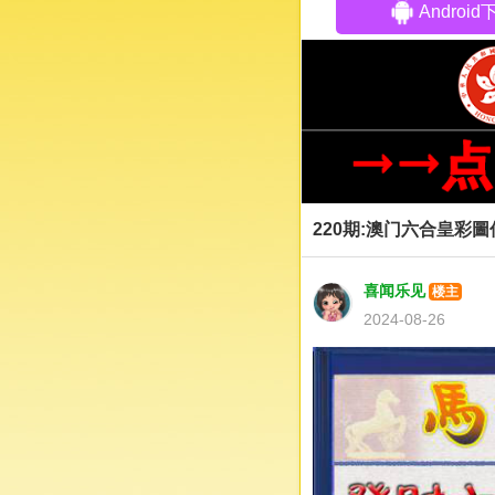
Android
220期:澳门六合皇彩
喜闻乐见
楼主
2024-08-26