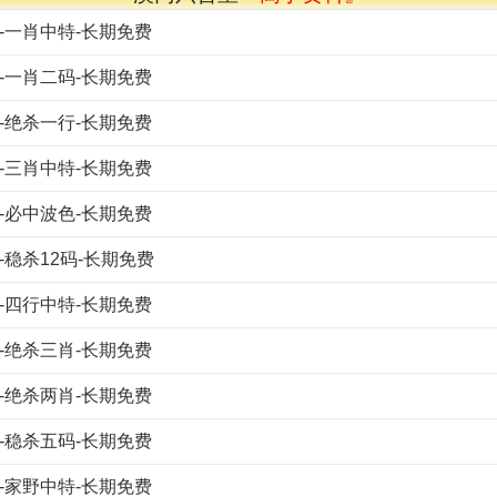
皇-一肖中特-长期免费
皇-一肖二码-长期免费
皇-绝杀一行-长期免费
皇-三肖中特-长期免费
皇-必中波色-长期免费
-稳杀12码-长期免费
皇-四行中特-长期免费
皇-绝杀三肖-长期免费
皇-绝杀两肖-长期免费
皇-稳杀五码-长期免费
皇-家野中特-长期免费