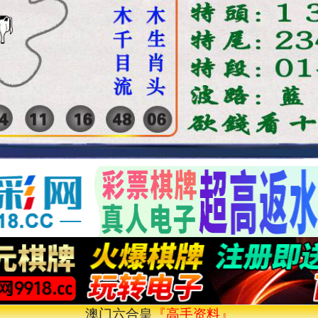
澳门六合皇
『高手资料』